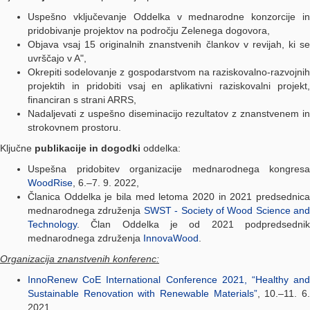
Uspešno vključevanje Oddelka v mednarodne konzorcije in
pridobivanje projektov na področju Zelenega dogovora,
Objava vsaj 15 originalnih znanstvenih člankov v revijah, ki se
uvrščajo v A",
Okrepiti sodelovanje z gospodarstvom na raziskovalno-razvojnih
projektih in pridobiti vsaj en aplikativni raziskovalni projekt,
financiran s strani ARRS,
Nadaljevati z uspešno diseminacijo rezultatov z znanstvenem in
strokovnem prostoru.
Ključne
publikacije in dogodki
oddelka:
Uspešna pridobitev organizacije mednarodnega kongresa
WoodRise
, 6.–7. 9. 2022,
Članica Oddelka je bila med letoma 2020 in 2021 predsednica
mednarodnega združenja
SWST - Society of Wood Science and
Technology
. Član Oddelka je od 2021 podpredsednik
mednarodnega združenja
InnovaWood
.
Organizacija znanstvenih konferenc:
InnoRenew CoE International Conference 2021, “Healthy and
Sustainable Renovation with Renewable Materials”
, 10.–11. 6
2021