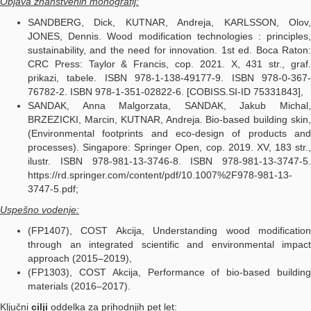
Objava znanstvenih monografij:
SANDBERG, Dick, KUTNAR, Andreja, KARLSSON, Olov,
JONES, Dennis. Wood modification technologies : principles,
sustainability, and the need for innovation. 1st ed. Boca Raton:
CRC Press: Taylor & Francis, cop. 2021. X, 431 str., graf.
prikazi, tabele. ISBN 978-1-138-49177-9. ISBN 978-0-367-
76782-2. ISBN 978-1-351-02822-6. [COBISS.SI-ID 75331843],
SANDAK, Anna Malgorzata, SANDAK, Jakub Michal,
BRZEZICKI, Marcin, KUTNAR, Andreja. Bio-based building skin,
(Environmental footprints and eco-design of products and
processes). Singapore: Springer Open, cop. 2019. XV, 183 str.,
ilustr. ISBN 978-981-13-3746-8. ISBN 978-981-13-3747-5.
https://rd.springer.com/content/pdf/10.1007%2F978-981-13-
3747-5.pdf;
Uspešno vodenje:
(FP1407), COST Akcija, Understanding wood modification
through an integrated scientific and environmental impact
approach (2015–2019),
(FP1303), COST Akcija, Performance of bio-based building
materials (2016–2017).
Ključni
cilji
oddelka za prihodnjih pet let: