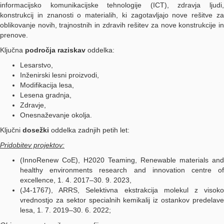
informacijsko komunikacijske tehnologije (ICT), zdravja ljudi,
konstrukcij in znanosti o materialih, ki zagotavljajo nove rešitve za
oblikovanje novih, trajnostnih in zdravih rešitev za nove konstrukcije in
prenove.
Ključna
področja raziskav
oddelka:
Lesarstvo,
Inženirski lesni proizvodi,
Modifikacija lesa,
Lesena gradnja,
Zdravje,
Onesnaževanje okolja.
Ključni
dosežki
oddelka zadnjih petih let:
Pridobitev projektov:
(InnoRenew CoE), H2020 Teaming, Renewable materials and
healthy environments research and innovation centre of
excellence, 1. 4. 2017–30. 9. 2023,
(J4-1767), ARRS, Selektivna ekstrakcija molekul z visoko
vrednostjo za sektor specialnih kemikalij iz ostankov predelave
lesa, 1. 7. 2019–30. 6. 2022;