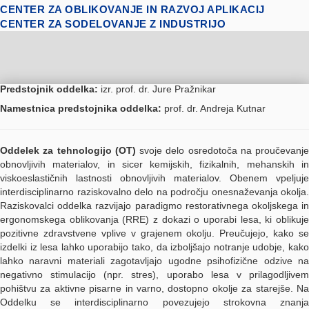
CENTER ZA OBLIKOVANJE IN RAZVOJ APLIKACIJ
CENTER ZA SODELOVANJE Z INDUSTRIJO
Predstojnik oddelka:
izr. prof. dr. Jure Pražnikar
Namestnica predstojnika oddelka:
prof. dr. Andreja Kutnar
Oddelek za tehnologijo (OT)
svoje delo osredotoča na proučevanje
obnovljivih materialov, in sicer kemijskih, fizikalnih, mehanskih in
viskoeslastičnih lastnosti obnovljivih materialov. Obenem vpeljuje
interdisciplinarno raziskovalno delo na področju onesnaževanja okolja.
Raziskovalci oddelka razvijajo paradigmo restorativnega okoljskega in
ergonomskega oblikovanja (RRE) z dokazi o uporabi lesa, ki oblikuje
pozitivne zdravstvene vplive v grajenem okolju. Preučujejo, kako se
izdelki iz lesa lahko uporabijo tako, da izboljšajo notranje udobje, kako
lahko naravni materiali zagotavljajo ugodne psihofizične odzive na
negativno stimulacijo (npr. stres), uporabo lesa v prilagodljivem
pohištvu za aktivne pisarne in varno, dostopno okolje za starejše. Na
Oddelku se interdisciplinarno povezujejo strokovna znanja