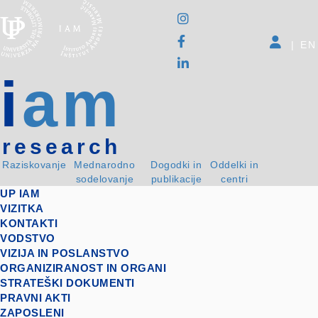
|
EN
i
am
research
Raziskovanje
Mednarodno
Dogodki in
Oddelki in
sodelovanje
publikacije
centri
UP IAM
VIZITKA
KONTAKTI
VODSTVO
VIZIJA IN POSLANSTVO
ORGANIZIRANOST IN ORGANI
STRATEŠKI DOKUMENTI
PRAVNI AKTI
ZAPOSLENI