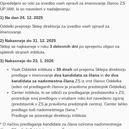
Opredeljeni so roki za izvedbo vseh opravil za imenovanje članov ZS
UP IAM, ki so navedeni v nadaljevanju:
1) Na dan 24. 12. 2025
Oddelki prejmejo Sklep direktorja za izvedbo vseh opravil za
imenovanje.
2) Nakasneje do 31. 12. 2025
Sklep se najkasneje v roku
3 delovnih dni
po sprejemu objavi na
spletnih straneh inštituta.
3) Nakasneje do 23. 1. 2026
Vsak Oddelek inštituta v
30 dneh
od prejema Sklepa direktorju
predlaga v imenovanje
dva kandidata za člana
in
do dva
kandidata za nadomestna člana
ZS iz vrst članov Oddelka
(eden od predlaganih članov je
praviloma
predstojnik Oddelka).
Center inštituta, ki se odloči za predlaganje predstavnika v ZS,
posreduje svoj predlogov v enakem roku kot navedeno zgoraj
(predstavnik v ZS je
praviloma
predstojnik centra). Center lahko
predlaga tudi nadomestnega člana.*
Predloge se posreduje direktorju inštituta.
*
O načinu predlaganja kandidata za člana oziroma nadomestnega