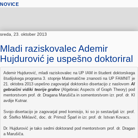
NOVICE
sreda, 23. oktober 2013
Mladi raziskovalec Ademir
Hujdurović je uspešno doktoriral
Ademir
Hujdurović
, 
mladi
raziskovalec
na
 UP 
IAM
 in 
študent
doktorskega
študijskega
programa
 3. 
stopnje
Matematične
znanosti
na
 UP 
FAMNIT
 je 
21. 
oktobra
 2013 
uspešno
zagovarjal
doktorsko
disertacijo
 z 
naslovom
Al
gebraični
vidiki
teorije
grafov
 (Algebraic Aspects of Graph Theory) pod 
mentorstvom
prof
. 
dr
. 
Dragana
Marušiča
 in 
somentorstvom
izr
. 
prof
. 
dr
. 
Kl
avdije
Kutnar
.

Svojo
disertacijo
 je 
zagovarjal
pred
komisijo
, 
ki
 so 
jo
sestavljali
izr
. 
prof
. 
dr
. 
Štefko
Miklavič
, doc. 
d
r
. Primož 
Šparl
 in 
izr
. 
prof
. 
dr
. 
Istvan
Kovacs
.

Dr. 
Hujdurović
 je 
tako
sedmi
doktorand
 pod 
mentorstvom
prof
. 
dr
. 
Dragan
a
Marušiča
. 
