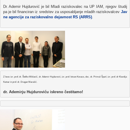
Dr. 
Ademir
Hujdurović
 je 
bil
Mladi
raziskovalec
na
 UP 
IAM
, 
njegov
študij
pa je 
bil
financiran
iz
sredstev
za
usposabljanje
mladih
raziskovalcev
Jav
ne
agencije
za
raziskovalno
dejavnost
 RS (
ARRS
)
.

Z leve: izr. prof. dr. Štefko Miklavič, dr. Ademir Hujdurović, izr. prof. Istvan Kovacs, doc. dr. Primož Šparl, izr. prof. dr Klavdija 
Kutnar in prof. dr. Dragan Marušič.
dr
. 
Ademirju
Hujduroviću
iskreno
čestitamo
!