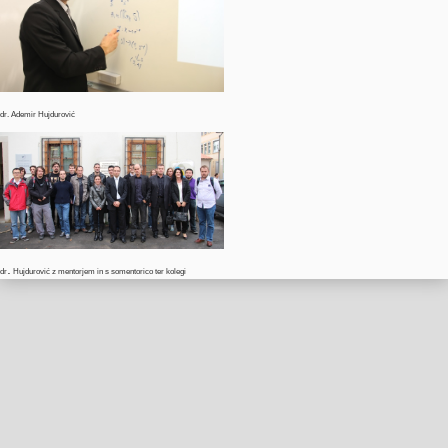
dr
.
Ademir
Hujdurović
.
dr
Hujdurović
z
mentorjem
in s
somentorico
ter
kolegi