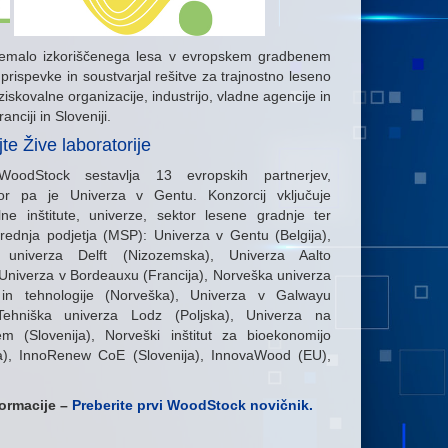
remalo izkoriščenega lesa v evropskem gradbenem
prispevke in soustvarjal rešitve za trajnostno leseno
aziskovalne organizacije, industrijo, vladne agencije in
ciji in Sloveniji.
te Žive laboratorije
WoodStock sestavlja 13 evropskih partnerjev,
tor pa je Univerza v Gentu. Konzorcij vključuje
lne inštitute, univerze, sektor lesene gradnje ter
rednja podjetja (MSP): Univerza v Gentu (Belgija),
 univerza Delft (Nizozemska), Univerza Aalto
 Univerza v Bordeauxu (Francija), Norveška univerza
 in tehnologije (Norveška), Univerza v Galwayu
 Tehniška univerza Lodz (Poljska), Univerza na
em (Slovenija), Norveški inštitut za bioekonomijo
a), InnoRenew CoE (Slovenija), InnovaWood (EU),
formacije –
Preberite prvi WoodStock novičnik.