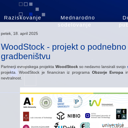
Raziskovanje
Mednarodno
D
sodelovanje
pub
petek, 18. april 2025
WoodStock - projekt o podnebno 
gradbeništvu
Partnerji evropskega projekta
WoodStock
so nedavno lansirali svojo
projekta. WoodStock je financiran iz programa
Obzorje Evropa
in
nevtralnost.