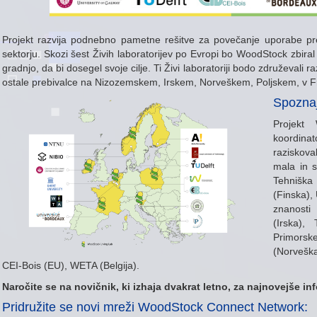
Projekt razvija podnebno pametne rešitve za povečanje uporabe p
sektorju. Skozi šest Živih laboratorijev po Evropi bo WoodStock zbiral 
gradnjo, da bi dosegel svoje cilje. Ti Živi laboratoriji bodo združevali r
ostale prebivalce na Nizozemskem, Irskem, Norveškem, Poljskem, v Fran
Spoznaj
Projekt 
koordina
raziskova
mala in s
Tehniška
(Finska),
znanosti
(Irska),
Primorsk
(Norvešk
CEI-Bois (EU), WETA (Belgija).
Naročite se na novičnik, ki izhaja dvakrat letno, za najnovejše in
Pridružite se novi mreži WoodStock Connect Network: