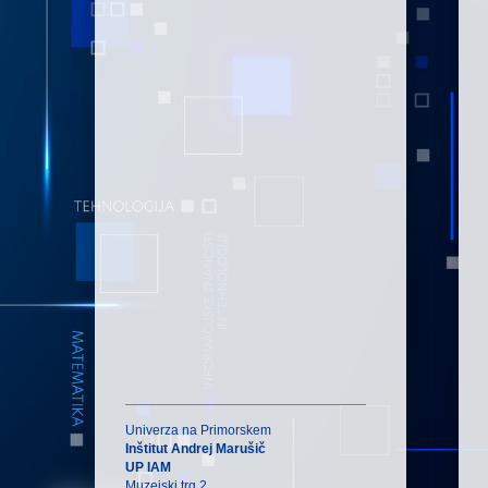
Univerza na Primorskem
Inštitut Andrej Marušič
UP IAM
Muzejski trg 2