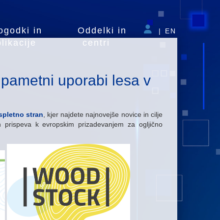
ogodki in
Oddelki in
|
EN
likacije
centri
pametni uporabi lesa v
spletno stran
, kjer najdete najnovejše novice in cilje
 prispeva k evropskim prizadevanjem za ogljično