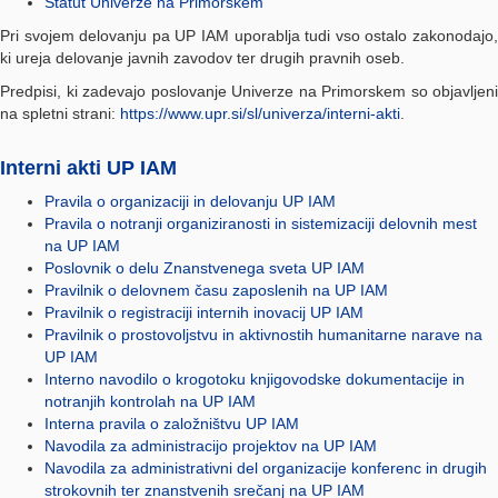
Statut Univerze na Primorskem
Pri svojem delovanju pa UP IAM uporablja tudi vso ostalo zakonodajo,
ki ureja delovanje javnih zavodov ter drugih pravnih oseb.
Predpisi, ki zadevajo poslovanje Univerze na Primorskem so objavljeni
na spletni strani:
https://www.upr.si/sl/univerza/interni-akti
.
Interni akti UP IAM
Pravila o organizaciji in delovanju UP IAM
Pravila o notranji organiziranosti in sistemizaciji delovnih mest
na UP IAM
Poslovnik o delu Znanstvenega sveta UP IAM
Pravilnik o delovnem času zaposlenih na UP IAM
Pravilnik o registraciji internih inovacij UP IAM
Pravilnik o prostovoljstvu in aktivnostih humanitarne narave na
UP IAM
Interno navodilo o krogotoku knjigovodske dokumentacije in
notranjih kontrolah na UP IAM
Interna pravila o založništvu UP IAM
Navodila za administracijo projektov na UP IAM
Navodila za administrativni del organizacije konferenc in drugih
strokovnih ter znanstvenih srečanj na UP IAM