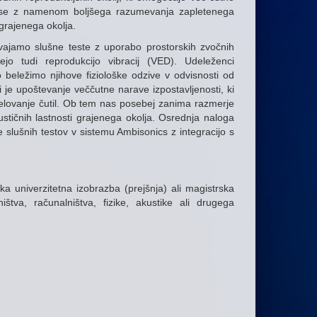
v - vse z namenom boljšega razumevanja zapletenega
grajenega okolja.
vajamo slušne teste z uporabo prostorskih zvočnih
jejo tudi reprodukcijo vibracij (VED). Udeleženci
 beležimo njihove fiziološke odzive v odvisnosti od
i je upoštevanje veččutne narave izpostavljenosti, ki
delovanje čutil. Ob tem nas posebej zanima razmerje
kustičnih lastnosti grajenega okolja. Osrednja naloga
 slušnih testov v sistemu Ambisonics z integracijo s
lska univerzitetna izobrazba (prejšnja) ali magistrska
ištva, računalništva, fizike, akustike ali drugega