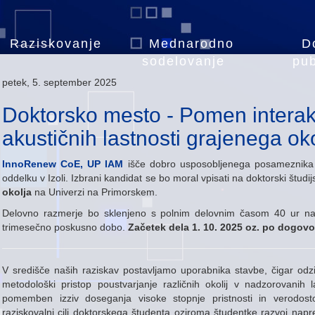
Raziskovanje
Mednarodno
D
sodelovanje
pub
petek, 5. september 2025
Doktorsko mesto - Pomen interakc
akustičnih lastnosti grajenega ok
InnoRenew CoE, UP IAM
išče dobro usposobljenega posameznika 
oddelku v Izoli. Izbrani kandidat se bo moral vpisati na doktorski štud
okolja
na Univerzi na Primorskem.
Delovno razmerje bo sklenjeno s polnim delovnim časom 40 ur n
trimesečno poskusno dobo.
Začetek dela 1. 10. 2025 oz. po dogovo
V središče naših raziskav postavljamo uporabnika stavbe, čigar odzi
metodološki pristop poustvarjanje različnih okolij v nadzorovanih 
pomemben izziv doseganja visoke stopnje pristnosti in verodosto
raziskovalni cilj doktorskega študenta oziroma študentke razvoj napr