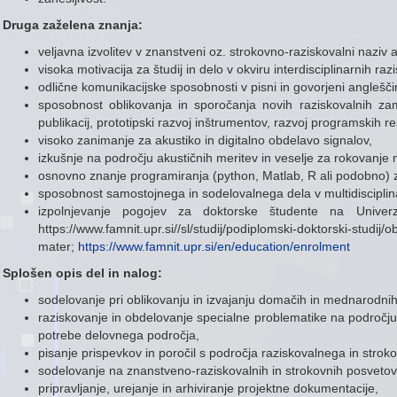
Druga zaželena znanja:
veljavna izvolitev v znanstveni oz. strokovno-raziskovalni naziv a
visoka motivacija za študij in delo v okviru interdisciplinarnih raz
odlične komunikacijske sposobnosti v pisni in govorjeni angleščin
sposobnost oblikovanja in sporočanja novih raziskovalnih zami
publikacij, prototipski razvoj inštrumentov, razvoj programskih re
visoko zanimanje za akustiko in digitalno obdelavo signalov,
izkušnje na področju akustičnih meritev in veselje za rokovanje
osnovno znanje programiranja (python, Matlab, R ali podobno) z
sposobnost samostojnega in sodelovalnega dela v multidiscipl
izpolnjevanje pogojev za doktorske študente na Univer
https://www.famnit.upr.si//sl/studij/podiplomski-doktorski-studij/o
mater;
https://www.famnit.upr.si/en/education/enrolment
Splošen opis del in nalog:
sodelovanje pri oblikovanju in izvajanju domačih in mednarodnih
raziskovanje in obdelovanje specialne problematike na področju 
potrebe delovnega področja,
pisanje prispevkov in poročil s področja raziskovalnega in strok
sodelovanje na znanstveno-raziskovalnih in strokovnih posvetova
pripravljanje, urejanje in arhiviranje projektne dokumentacije,