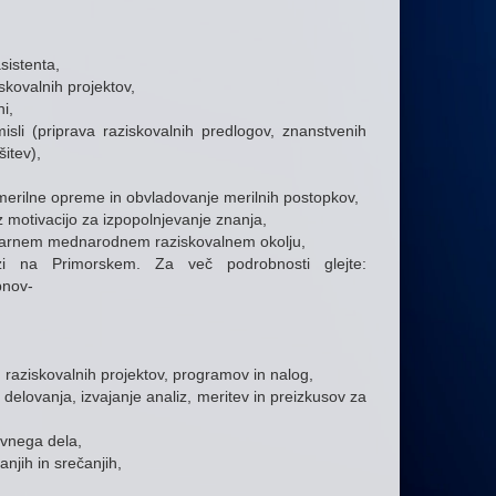
sistenta,
iskovalnih projektov,
i,
sli (priprava raziskovalnih predlogov, znanstvenih
šitev),
 merilne opreme in obvladovanje merilnih postopkov,
 motivacijo za izpopolnjevanje znanja,
inarnem mednarodnem raziskovalnem okolju,
zi na Primorskem. Za več podrobnosti glejte:
bnov-
 raziskovalnih projektov, programov in nalog,
delovanja, izvajanje analiz, meritev in preizkusov za
ovnega dela,
njih in srečanjih,