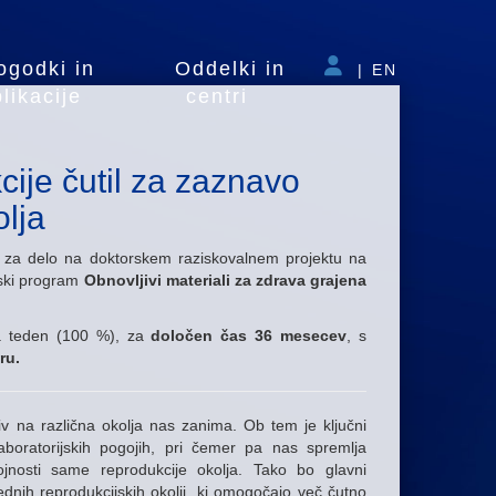
ogodki in
Oddelki in
|
EN
likacije
centri
ije čutil za zaznavo
olja
za delo na doktorskem raziskovalnem projektu na
ijski program
Obnovljivi materiali za zdrava grajena
a teden (100 %), za
določen čas 36 mesecev
, s
ru.
v na različna okolja nas zanima. Ob tem je ključni
laboratorijskih pogojih, pri čemer pa nas spremlja
jnosti same reprodukcije okolja. Tako bo glavni
ednih reprodukcijskih okolij, ki omogočajo več čutno