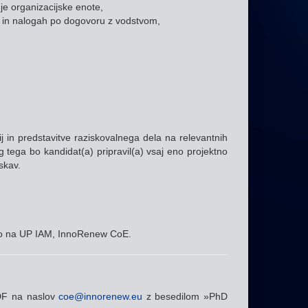
nje organizacijske enote,
ih in nalogah po dogovoru z vodstvom,
ij in predstavitve raziskovalnega dela na relevantnih
tega bo kandidat(a) pripravil(a) vsaj eno projektno
skav.
kajo na UP IAM, InnoRenew CoE.
PDF na naslov
coe@innorenew.eu
z besedilom »PhD