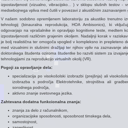
izpostavljenost (vizualno, vibracijsko... ) v sklopu slušnih testo
medsebojnega vpliva med čutili v povezavi z akustičnim zaznavanjem 
V našem sodobno opremljenem laboratoriju za akustiko trenutno iz
tehnologij (binauralna reprodukcija, HOA Ambisonics), ki vključu
odgovarjajo na vprašalnike in opravljajo kognitivne teste, medtem ko
izpostavljenosti različnim grajenim okoljem. Nadaljnji korak v raziskav
je bolj realistična ter omogoča vpogled v kompleksno in prepleteno 
med vizualnimi in slušnimi dražljaji ter njihov vpliv na zaznavanje a
doktorskega študenta oziroma študentke bo razviti sistem za izvajanje
tehnologijami za reprodukcijo virtualnih okolij (VR).
Pogoji za opravljanje dela:
specializacija po visokošolski izobrazbi (prejšnja) ali visokošo
izobrazba s področja Elektrotehnike, strojništva ali gradben
sorodnega področja,
aktivno znanje svetovnega jezika.
Zahtevana dodatna funkcionalna znanja:
znanja za delo z računalnikom,
organizacijske sposobnosti, sposobnost timskega dela,
samostojnost,
zanesljivost.