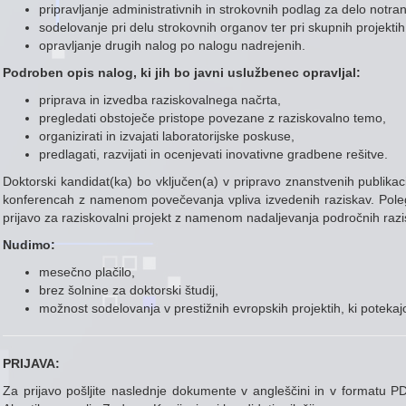
pripravljanje administrativnih in strokovnih podlag za delo notra
sodelovanje pri delu strokovnih organov ter pri skupnih projekt
opravljanje drugih nalog po nalogu nadrejenih.
Podroben opis nalog, ki jih bo javni uslužbenec opravljal:
priprava in izvedba raziskovalnega načrta,
pregledati obstoječe pristope povezane z raziskovalno temo,
organizirati in izvajati laboratorijske poskuse,
predlagati, razvijati in ocenjevati inovativne gradbene rešitve.
Doktorski kandidat(ka) bo vključen(a) v pripravo znanstvenih publikac
konferencah z namenom povečevanja vpliva izvedenih raziskav. Poleg 
prijavo za raziskovalni projekt z namenom nadaljevanja področnih razi
Nudimo:
mesečno plačilo,
brez šolnine za doktorski študij,
možnost sodelovanja v prestižnih evropskih projektih, ki pote
PRIJAVA:
Za prijavo pošljite naslednje dokumente v angleščini in v formatu 