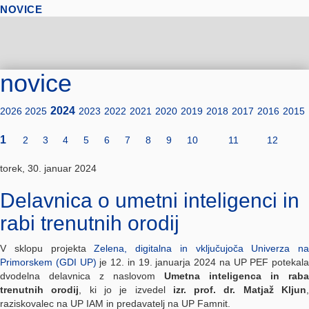
NOVICE
novice
2024
2026
2025
2023
2022
2021
2020
2019
2018
2017
2016
2015
1
2
3
4
5
6
7
8
9
10
11
12
torek, 30. januar 2024
Delavnica o umetni inteligenci in
rabi trenutnih orodij
V sklopu projekta
Zelena, digitalna in vključujoča Univerza na
Primorskem (GDI UP)
je 12. in 19. januarja 2024 na UP PEF potekala
dvodelna delavnica z naslovom
Umetna inteligenca in raba
trenutnih orodij
, ki jo je izvedel
izr. prof. dr. Matjaž Kljun
raziskovalec na UP IAM in predavatelj na UP Famnit.