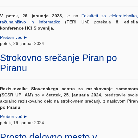
V petek, 26. januarja 2023
, je na
Fakulteti za elektrotehniko
računalništvo in informatiko
(FERI UM) potekala
8. edicij
konference HCI Slovenija.
Preberi več
►
petek, 26. januar 2024
Strokovno srečanje Piran po
Piranu
Raziskovalke Slovenskega centra za raziskovanje samomora
(SCSR UP IAM)
so v
četrtek, 25. januarja 2024
, predstavile svoj
aktualno raziskovalno delo na strokovnem srečanju z naslovom
Piran
po Piranu
.
Preberi več
►
petek, 19. januar 2024
Prosto delovno mesto v