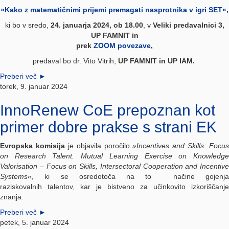
»Kako z matematičnimi prijemi premagati nasprotnika v igri SET«,
ki bo v sredo,
24. januarja 2024, ob 18.00
, v
Veliki predavalnici 3,
UP FAMNIT in
prek
ZOOM povezave
,
predaval bo dr. Vito Vitrih,
UP FAMNIT in UP IAM.
Preberi več
►
torek, 9. januar 2024
InnoRenew CoE prepoznan kot
primer dobre prakse s strani EK
Evropska komisija
je objavila poročilo
»Incentives and Skills: Focus
on Research Talent. Mutual Learning Exercise on Knowledge
Valorisation – Focus on Skills, Intersectoral Cooperation and Incentive
Systems«
, ki se osredotoča na to načine gojenja
raziskovalnih talentov, kar je bistveno za učinkovito izkoriščanje
znanja.
Preberi več
►
petek, 5. januar 2024