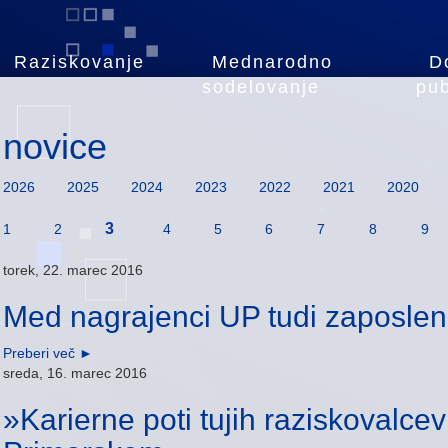
Raziskovanje
Mednarodno
D
sodelovanje
pub
novice
2026
2025
2024
2023
2022
2021
2020
3
1
2
4
5
6
7
8
9
torek, 22. marec 2016
Med nagrajenci UP tudi zaposle
Preberi več
►
sreda, 16. marec 2016
»Karierne poti tujih raziskovalce