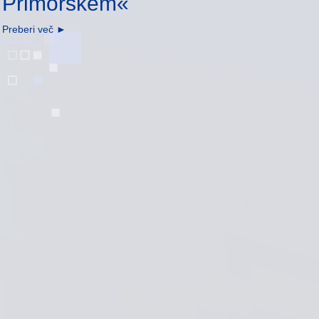
Primorskem«
Preberi več
►