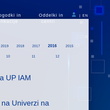
ogodki in
Oddelki in
|
EN
likacije
centri
2016
2019
2018
2017
2015
10
11
12
na UP IAM
v na Univerzi na