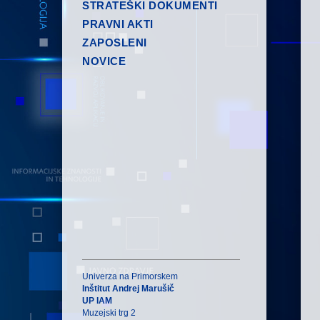
STRATEŠKI DOKUMENTI
PRAVNI AKTI
ZAPOSLENI
NOVICE
Univerza na Primorskem
Inštitut Andrej Marušič
UP IAM
Muzejski trg 2