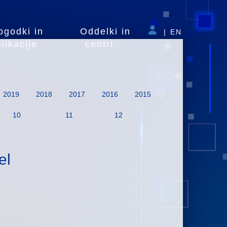
ogodki in
Oddelki in
|
EN
likacije
centri
2019
2018
2017
2016
2015
10
11
12
el