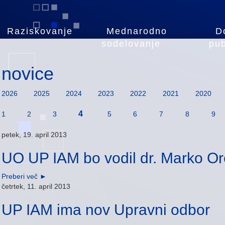
Raziskovanje
Mednarodno
D
sodelovanje
pub
novice
2026
2025
2024
2023
2022
2021
2020
4
1
2
3
5
6
7
8
9
petek, 19. april 2013
UO UP IAM bo vodil dr. Marko Or
Preberi več
►
četrtek, 11. april 2013
UP IAM ima nov Upravni odbor