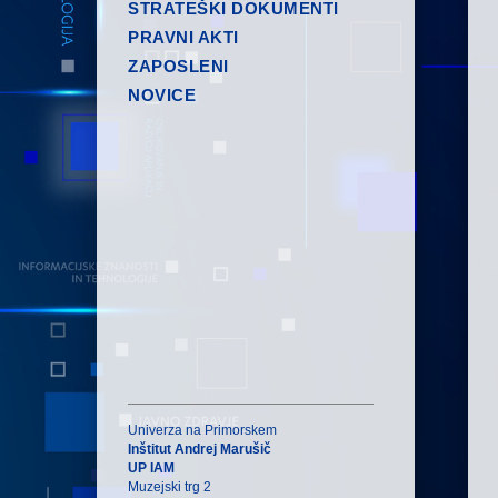
STRATEŠKI DOKUMENTI
PRAVNI AKTI
ZAPOSLENI
NOVICE
Univerza na Primorskem
Inštitut Andrej Marušič
UP IAM
Muzejski trg 2