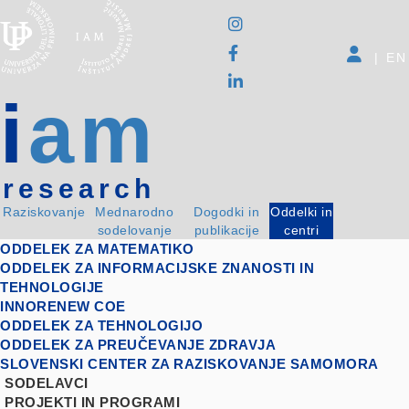
|
EN
i
am
research
Raziskovanje
Mednarodno
Dogodki in
Oddelki in
sodelovanje
publikacije
centri
ODDELEK ZA MATEMATIKO
ODDELEK ZA INFORMACIJSKE ZNANOSTI IN
TEHNOLOGIJE
INNORENEW COE
ODDELEK ZA TEHNOLOGIJO
ODDELEK ZA PREUČEVANJE ZDRAVJA
SLOVENSKI CENTER ZA RAZISKOVANJE SAMOMORA
SODELAVCI
PROJEKTI IN PROGRAMI