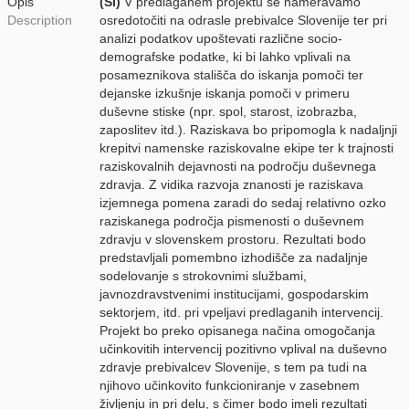
Opis
(SI)
V predlaganem projektu se nameravamo
Description
osredotočiti na odrasle prebivalce Slovenije ter pri
analizi podatkov upoštevati različne socio-
demografske podatke, ki bi lahko vplivali na
posameznikova stališča do iskanja pomoči ter
dejanske izkušnje iskanja pomoči v primeru
duševne stiske (npr. spol, starost, izobrazba,
zaposlitev itd.). Raziskava bo pripomogla k nadaljnji
krepitvi namenske raziskovalne ekipe ter k trajnosti
raziskovalnih dejavnosti na področju duševnega
zdravja. Z vidika razvoja znanosti je raziskava
izjemnega pomena zaradi do sedaj relativno ozko
raziskanega področja pismenosti o duševnem
zdravju v slovenskem prostoru. Rezultati bodo
predstavljali pomembno izhodišče za nadaljnje
sodelovanje s strokovnimi službami,
javnozdravstvenimi institucijami, gospodarskim
sektorjem, itd. pri vpeljavi predlaganih intervencij.
Projekt bo preko opisanega načina omogočanja
učinkovitih intervencij pozitivno vplival na duševno
zdravje prebivalcev Slovenije, s tem pa tudi na
njihovo učinkovito funkcioniranje v zasebnem
življenju in pri delu, s čimer bodo imeli rezultati