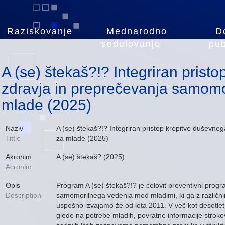
Raziskovanje
Mednarodno
D
sodelovanje
pub
A (se) štekaš?!? Integriran prist
zdravja in preprečevanja samomo
mlade (2025)
Naziv
A (se) štekaš?!? Integriran pristop krepitve duševn
Tittle
za mlade (2025)
Akronim
A (se) štekaš? (2025)
Acronim
Opis
Program A (se) štekaš?!? je celovit preventivni prog
Description
samomorilnega vedenja med mladimi, ki ga z različnim
uspešno izvajamo že od leta 2011. V več kot desetlet
glede na potrebe mladih, povratne informacije strokov