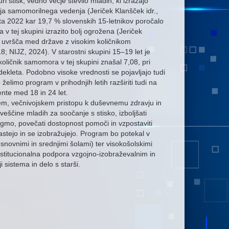
stisk, vedno večje število mladih, ki izražajo
nja samomorilnega vedenja (Jeriček Klanšček idr.,
ta 2022 kar 19,7 % slovenskih 15-letnikov poročalo
 v tej skupini izrazito bolj ogrožena (Jeriček
o uvršča med države z visokim količnikom
8; NIJZ, 2024). V starostni skupini 15–19 let je
oličnik samomora v tej skupini znašal 7,08, pri
dekleta. Podobno visoke vrednosti se pojavljajo tudi
 želimo program v prihodnjih letih razširiti tudi na
ente med 18 in 24 let.
nem, večnivojskem pristopu k duševnemu zdravju in
veščine mladih za soočanje s stisko, izboljšati
gmo, povečati dostopnost pomoči in vzpostaviti
rastejo in se izobražujejo. Program bo potekal v
novnimi in srednjimi šolami) ter visokošolskimi
institucionalna podpora vzgojno-izobraževalnim in
 sistema in delo s starši.