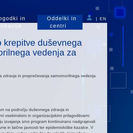
ogodki in
Oddelki in
|
EN
likacije
centri
op krepitve duševnega
rilnega vedenja za
ega zdravja in preprečevanja samomorilnega vedenja
ram na področju duševnega zdravja in
i vsebinskimi in organizacijskimi prilagoditvami
ju izvajanja smo program kontinuirano nadgrajevali
ne in laične javnosti ter epidemiološke kazalce. V