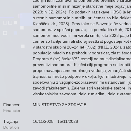
zadnjih letih zaznavamo pomembne premike v strukturi 
samomorilne misli in nižanje starostne meje pojavlja
2023; NIJZ, 2024). Po podatkih raziskave HBSC je le
o resnih samomorilnih mislih, pri čemer so bile dekleta
Klanšček idr., 2023). Prav tako se Slovenija še vedn
samomora v splošni populaciji in pri mladih (Roh, 201
samomor med vodilnimi vzroki smrti, leta 2023 pa je k
čemer so fantje umirali skoraj šestkrat pogosteje kot 
v starostni skupini 20–24 let (7,82) (NIJZ, 2024), zato
populacijo mladih na prehodu v odraslost, zlasti štud
Program A (se) štekaš?!? temelji na multidisciplinar
preventivi samomora. Ključni cilji programa so krepiti 
prepoznavanje samomorilnega vedenja, zmanjšati sti
trajnostno mrežo podpore v okolju, kjer mladi živijo, 
sodelovanju z vzgojno-izobraževalnimi ustanovami (os
zavodi (fakultetami). Zajema štiri vsebinske stebre: 
visokošolskim zavodom, delo z mladimi, delo z vratarji
Financer
MINISTRSTVO ZA ZDRAVJE
Financier
Trajanje
16/11/2025 - 15/11/2028
Duration