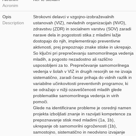
Acronim
Opis
Strokovni delavci v vzgojno-izobraževalnih
Description
ustanovah (VIZ), nevladnih organizacijah (NVO),
zdravstvu (ZDR) in socialnem varstvu (SOV) zaradi
narave dela in pogostosti stika z mladimi lažje
dostopajo do njih, implementirajo preventivne
aktivnosti, prej prepoznajo znake stiske in ukrepajo.
So ključni pri preprečevanju samomorilnega vedenja
mladih, a pogosto nezadostno ali različno
usposobljeni za to. Preprečevanje samomorilnega
vedenja v šolah v VIZ in drugih resorjih se ne izvaja
sistematično, zaradi česar prihaja do vidnih razlik in
variabilne učinkovitosti preventivnih programov, ki
se odražajo v nižji ozaveščenosti mladih glede
problematike samomorilnega vedenja in virih
pomoči.
Glede na identificirane probleme je osrednji namen
projekta izboljšati znanje in razvijati kompetence za
prepoznavanje stisk med mladimi (1a, 1b),
ukrepanje ob samomorilni ogroženosti (1b),
samostojno, sistematično in neodvisno izvajanje