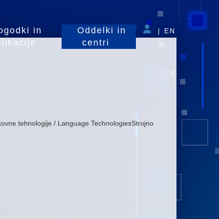
ogodki in
Oddelki in
|
EN
likacije
centri
kovne tehnologije / Language TechnologiesStrojno