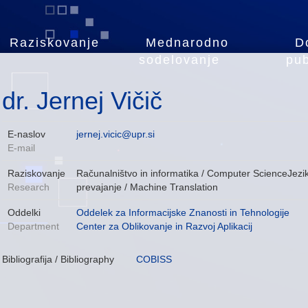
Raziskovanje
Mednarodno
D
sodelovanje
pub
dr. Jernej Vičič
E-naslov
jernej.vicic@upr.si
E-mail
Raziskovanje
Računalništvo in informatika / Computer ScienceJezi
Research
prevajanje / Machine Translation
Oddelki
Oddelek za Informacijske Znanosti in Tehnologije
Department
Center za Oblikovanje in Razvoj Aplikacij
Bibliografija / Bibliography
COBISS